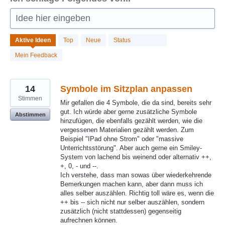
Idee hier eingeben
686
Aktive
Ideen
Top
Neue
Status
gefundene
Ergebnisse
Mein Feedback
14
Symbole im Sitzplan anpassen
Stimmen
Mir gefallen die 4 Symbole, die da sind, bereits sehr
gut. Ich würde aber gerne zusätzliche Symbole
Abstimmen
hinzufügen, die ebenfalls gezählt werden, wie die
vergessenen Materialien gezählt werden. Zum
Beispiel "IPad ohne Strom" oder "massive
Unterrichtsstörung". Aber auch gerne ein Smiley-
System von lachend bis weinend oder alternativ ++,
+, 0, - und --.
Ich verstehe, dass man sowas über wiederkehrende
Bemerkungen machen kann, aber dann muss ich
alles selber auszählen. Richtig toll wäre es, wenn die
++ bis -- sich nicht nur selber auszählen, sondern
zusätzlich (nicht stattdessen) gegenseitig
aufrechnen können.