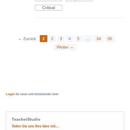
Critical
← Zurück
1
2
3
4
5
…
34
35
Weiter →
Login
für neue und bestehende User
TeacherStudio
Kategorien
Teilen Sie uns Ihre Idee mit…