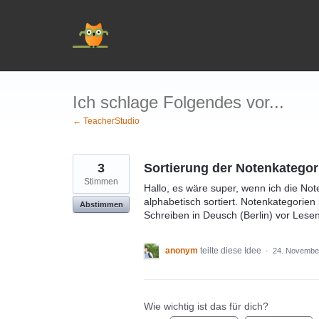
Zum
Inhalt
springen
Ich schlage Folgendes vor...
← TeacherStudio
3
Sortierung der Notenkategor
Stimmen
Hallo, es wäre super, wenn ich die Not
alphabetisch sortiert. Notenkategorie
Abstimmen
Schreiben in Deusch (Berlin) vor Lesen
anonym
teilte diese Idee
·
24. Novembe
Wie wichtig ist das für dich?