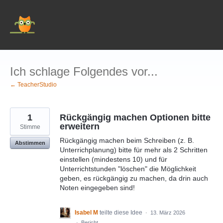
Zum
Inhalt
springen
Ich schlage Folgendes vor...
← TeacherStudio
1
Rückgängig machen Optionen bitte
erweitern
Stimme
Rückgängig machen beim Schreiben (z. B.
Abstimmen
Unterrichplanung) bitte für mehr als 2 Schritten
einstellen (mindestens 10) und für
Unterrichtstunden "löschen" die Möglichkeit
geben, es rückgängig zu machen, da drin auch
Noten eingegeben sind!
Isabel M
teilte diese Idee
·
13. März 2026
·
Bericht…