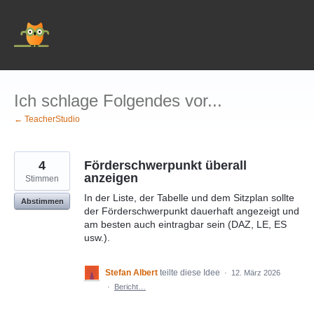
Zum
Inhalt
springen
Ich schlage Folgendes vor...
← TeacherStudio
4
Förderschwerpunkt überall
anzeigen
Stimmen
In der Liste, der Tabelle und dem Sitzplan sollte
Abstimmen
der Förderschwerpunkt dauerhaft angezeigt und
am besten auch eintragbar sein (DAZ, LE, ES
usw.).
Stefan Albert
teilte diese Idee
·
12. März 2026
·
Bericht…