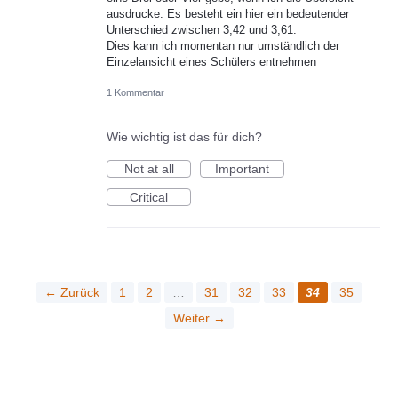
ausdrucke. Es besteht ein hier ein bedeutender
Unterschied zwischen 3,42 und 3,61.
Dies kann ich momentan nur umständlich der
Einzelansicht eines Schülers entnehmen
1 Kommentar
Wie wichtig ist das für dich?
Not at all
Important
Critical
← Zurück
1
2
…
31
32
33
34
35
Weiter →