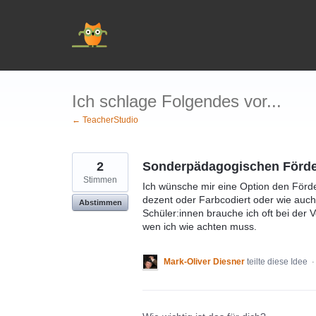
Zum
Inhalt
springen
Ich schlage Folgendes vor...
← TeacherStudio
2
Sonderpädagogischen Förde
Stimmen
Ich wünsche mir eine Option den Förde
dezent oder Farbcodiert oder wie auc
Abstimmen
Schüler:innen brauche ich oft bei der
wen ich wie achten muss.
Mark-Oliver Diesner
teilte diese Idee