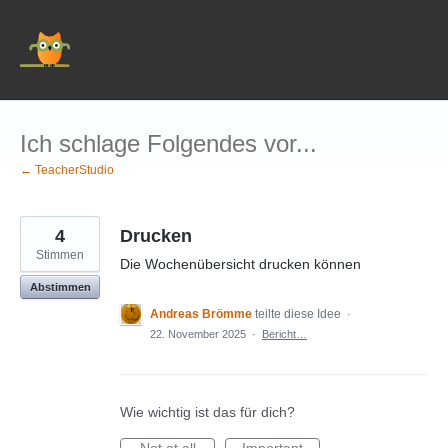
Zum
Inhalt
springen
Ich schlage Folgendes vor...
← TeacherStudio
4
Drucken
Stimmen
Die Wochenübersicht drucken können
Abstimmen
Andreas Brömme
teilte diese Idee
·
22. November 2025
·
Bericht…
Wie wichtig ist das für dich?