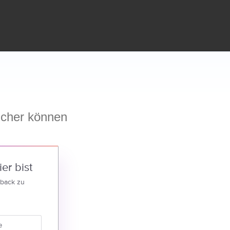
cher können
er bist
dback zu
e